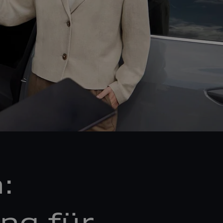
:
ng für